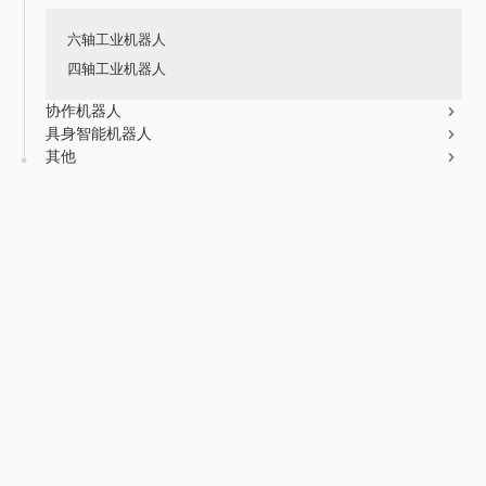
新能源行业
售后服务
荣誉资质
媒体报道
六轴工业机器人
消费品及医疗健康行业
资料下载
四轴工业机器人
领导关怀
公司动态
联系方式
协作机器人
展会活动
具身智能机器人
人才招聘
其他
通知公告