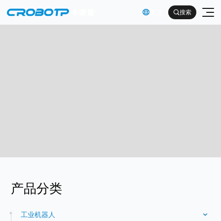
英文

搜索

工业机器人
协作机器人
金属及机械加工行业（焊割）
具身智能机器人
金属及机械加工行业（一般工业）
其他
企业简介
产品分类
汽车及零部件行业
企业文化
电子产品行业
服务支持
工业机器人
发展历程