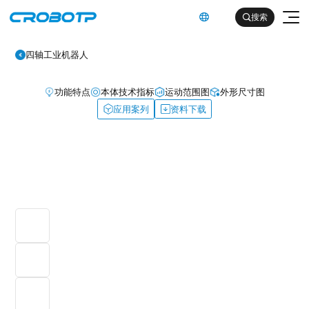
英文

搜索

四轴工业机器人
功能特点
本体技术指标
运动范围图
外形尺寸图
应用案列
资料下载
工业机器人
协作机器人
金属及机械加工行业（焊割）
具身智能机器人
金属及机械加工行业（一般工业）
其他
企业简介
汽车及零部件行业
企业文化
电子产品行业
服务支持
发展历程