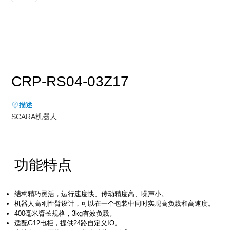
新能源行业
售后服务
荣誉资质
媒体报道
消费品及医疗健康行业
资料下载
领导关怀
公司动态
联系方式
展会活动
人才招聘
CRP-RS04-03Z17
通知公告
描述
SCARA机器人
功能特点
结构精巧灵活，运⾏速度快、传动精度⾼、噪声⼩。
机器⼈⾼刚性臂设计，可以在⼀个包装中同时实现⾼负载和⾼速度。
400毫⽶臂⻓规格，3kg有效负载。
适配G12电柜，提供24路⾃定义IO。