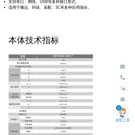
⽀持串⼝、⽹络、USB等多种接⼝形式。
适⽤于搬运、码垛、装配、3C等多种应⽤场合。
本体技术指标

给我们留言

立即搜索
请留言
选择臂展
选择负载


不限
不限
1.5米以内
10kg以内
2米以内
30kg以内
2.5米以内
50kg以内
3米以内
100kg以内
4米以内
200kg以内
400kg以内

选型工具