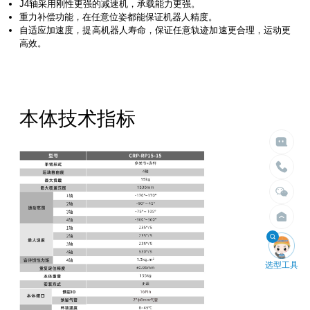
J4轴采⽤刚性更强的减速机，承载能⼒更强。
重⼒补偿功能，在任意位姿都能保证机器⼈精度。
⾃适应加速度，提⾼机器⼈寿命，保证任意轨迹加速更合理，运动更
⾼效。

给我们留言

立即搜索
请留言
本体技术指标
选择臂展
选择负载


不限
不限
1.5米以内
10kg以内
2米以内
30kg以内
2.5米以内
50kg以内
3米以内
100kg以内
4米以内
200kg以内
400kg以内

选型工具