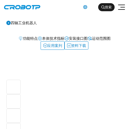
英文

搜索

四轴工业机器人
功能特点
本体技术指标
安装接口图
运动范围图
应用案列
资料下载
工业机器人
协作机器人
金属及机械加工行业（焊割）
具身智能机器人
金属及机械加工行业（一般工业）
其他
企业简介
汽车及零部件行业
企业文化
电子产品行业
服务支持
发展历程