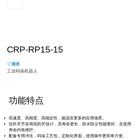
新能源行业
售后服务
荣誉资质
媒体报道
消费品及医疗健康行业
资料下载
领导关怀
公司动态
联系方式
展会活动
人才招聘
CRP-RP15-15
通知公告
描述
工业码垛机器人
功能特点
⾼速度、⾼精度、⾼稳定性，能适应更多的应⽤场景。
拉杆关节采⽤⾼防护设计，其寿命更⻓，防⽔防尘性能更好，且使⽤
寿命内免维护。
配备专⽤冲压，码垛⼯艺包，定制化界⾯，使⽤操作更简单⽅便。