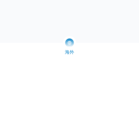
海外
全国服务热线：
400-668-8633