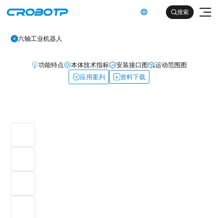
英文

搜索

六轴工业机器人
功能特点
本体技术指标
安装接口图
运动范围图
应用案列
资料下载
工业机器人
协作机器人
金属及机械加工行业（焊割）
具身智能机器人
金属及机械加工行业（一般工业）
其他
企业简介
汽车及零部件行业
企业文化
电子产品行业
服务支持
发展历程