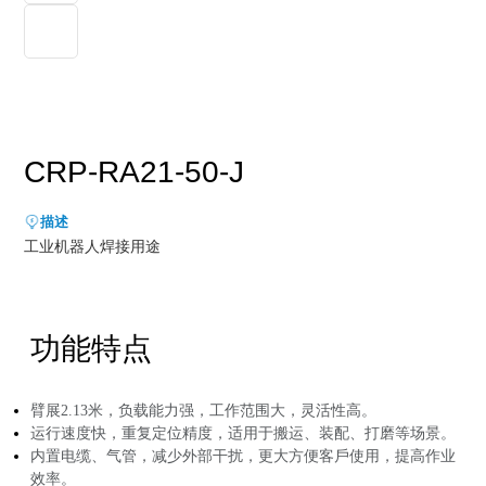
新能源行业
售后服务
荣誉资质
媒体报道
消费品及医疗健康行业
资料下载
领导关怀
公司动态
联系方式
展会活动
人才招聘
CRP-RA21-50-J
通知公告
描述
工业机器人焊接用途
功能特点
臂展2.13⽶，负载能⼒强，⼯作范围⼤，灵活性⾼。
运⾏速度快，重复定位精度，适⽤于搬运、装配、打磨等场景。
内置电缆、⽓管，减少外部⼲扰，更⼤⽅便客⼾使⽤，提⾼作业
效率。