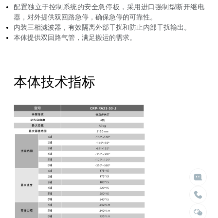
配置独⽴于控制系统的安全急停板，采⽤进⼝强制型断开继电
器，对外提供双回路急停，确保急停的可靠性。
内装三相滤波器，有效隔离外部⼲扰和防⽌内部⼲扰输出。
本体提供双回路⽓管，满⾜搬运的需求。
本体技术指标

给我们留言

立即搜索
请留言
选择臂展
选择负载


不限
不限
1.5米以内
10kg以内
2米以内
30kg以内
2.5米以内
50kg以内
3米以内
100kg以内