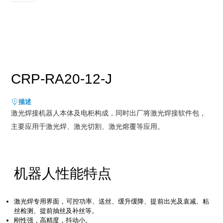
新能源行业
售后服务
荣誉资质
媒体报道
消费品及医疗健康行业
资料下载
领导关怀
公司动态
联系方式
展会活动
人才招聘
CRP-RA20-12-J
通知公告
描述
激光焊接机器⼈本体及电柜构成，同时出⼚将激光焊接软件包，
主要应⽤于激光焊、激光切割、激光熔覆等应⽤。
机器人性能特点
激光焊专用界面，可控功率、送丝、缓升缓降、提前出光及袁减、粘
丝检测、提前抽丝及补丝等。
刚性强，高精度，抖动小。