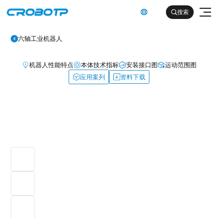
英文

搜索

六轴工业机器人
机器人性能特点
本体技术指标
安装接口图
运动范围图
应用案列
资料下载
工业机器人
协作机器人
金属及机械加工行业（焊割）
具身智能机器人
金属及机械加工行业（一般工业）
其他
企业简介
汽车及零部件行业
企业文化
电子产品行业
服务支持
发展历程