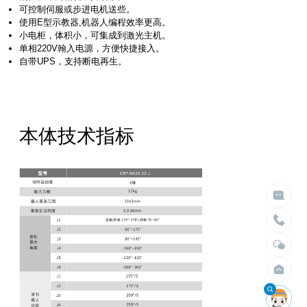
可控制伺服或步进电机送些。
使用E型示教器,机器人编程效率更高。
小电柜，体积小，可集成到激光主机。
单相220V翰入电源，方便快捷接入。
自带UPS，支持断电再生。
本体技术指标

给我们留言

立即搜索
请留言
选择臂展
选择负载


不限
不限
1.5米以内
10kg以内
2米以内
30kg以内
2.5米以内
50kg以内
3米以内
100kg以内
4米以内
200kg以内
400kg以内
