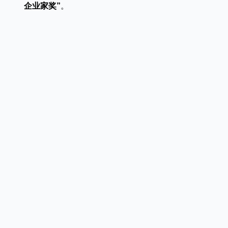
企业家奖”
新能源行业
售后服务
荣誉资质
媒体报道
消费品及医疗健康行业
资料下载
领导关怀
公司动态
联系方式
展会活动
人才招聘
通知公告