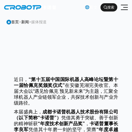
英文

搜索

首页
>
新闻
>
媒体报道
工业机器人
“第十五届中国国际机器人高峰论坛暨第十
协作机器人
一届恰佩克奖颁奖仪式”
金属及机械加工行业（焊割）
具身智能机器人
金属及机械加工行业（一般工业）
其他
企业简介
成都卡诺普机器人技术股份有限公司
汽车及零部件行业
（以下简称“卡诺普”）
企业文化
“年度技术创新产品奖”
卡诺普董事长
电子产品行业
服务支持
李良军
“年度卓越
发展历程