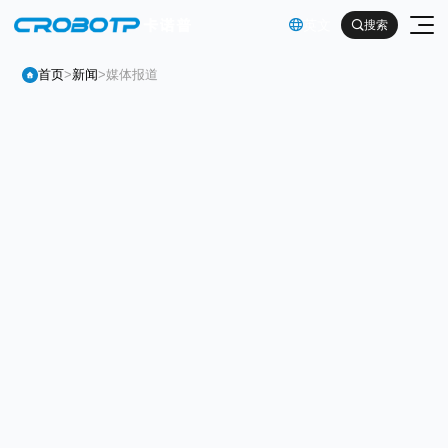
英文

搜索

首页
>
新闻
>
媒体报道
工业机器人
协作机器人
金属及机械加工行业（焊割）
具身智能机器人
金属及机械加工行业（一般工业）
其他
企业简介
汽车及零部件行业
企业文化
电子产品行业
服务支持
发展历程