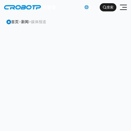
英文

搜索

首页
>
新闻
>
媒体报道
工业机器人
协作机器人
金属及机械加工行业（焊割）
具身智能机器人
金属及机械加工行业（一般工业）
其他
企业简介
汽车及零部件行业
企业文化
电子产品行业
服务支持
发展历程