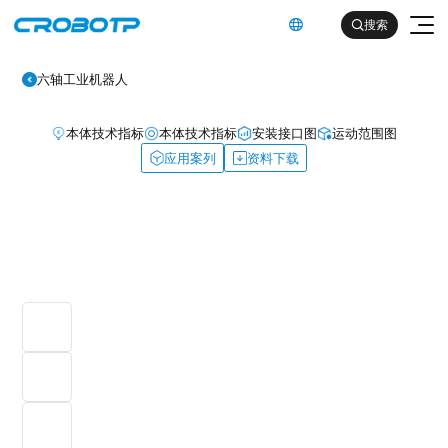
英文

搜索

六轴工业机器人
本体技术指标
本体技术指标
安装接口图
运动范围图
应用案列
资料下载
工业机器人
协作机器人
金属及机械加工行业（焊割）
具身智能机器人
金属及机械加工行业（一般工业）
其他
企业简介
汽车及零部件行业
企业文化
电子产品行业
服务支持
发展历程