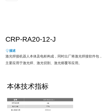
新能源行业
售后服务
荣誉资质
媒体报道
消费品及医疗健康行业
资料下载
领导关怀
公司动态
联系方式
展会活动
人才招聘
CRP-RA20-12-J
通知公告
描述
激光焊接机器⼈本体及电柜构成，同时出⼚将激光焊接软件包，
主要应⽤于激光焊、激光切割、激光熔覆等应⽤。
本体技术指标