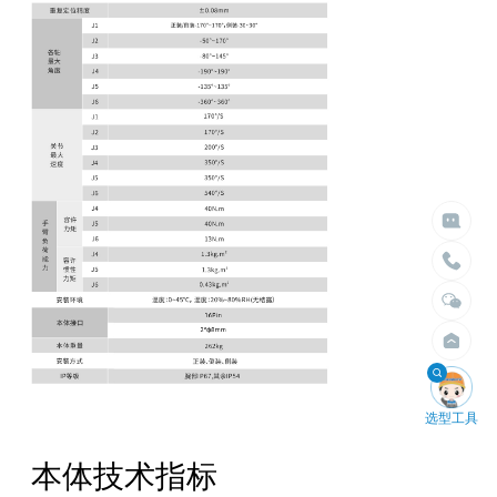

给我们留言

立即搜索
请留言
选择臂展
选择负载


不限
不限
1.5米以内
10kg以内
2米以内
30kg以内
2.5米以内
50kg以内
3米以内
100kg以内
4米以内
200kg以内
400kg以内

选型工具
本体技术指标