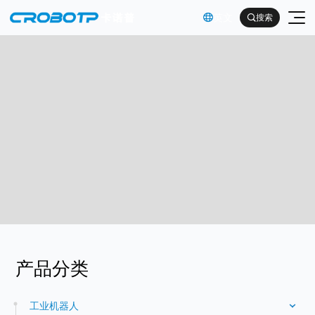
英文

搜索

工业机器人
协作机器人
金属及机械加工行业（焊割）
具身智能机器人
金属及机械加工行业（一般工业）
其他
企业简介
产品分类
汽车及零部件行业
企业文化
电子产品行业
服务支持
工业机器人
发展历程