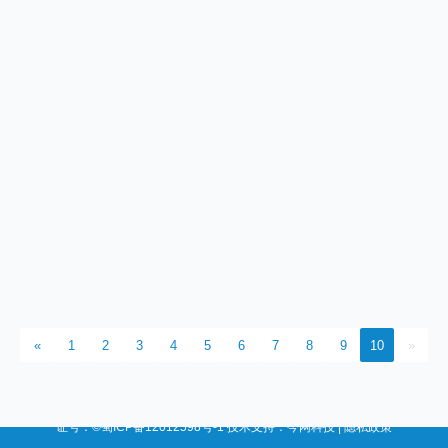
全国服务热线：
400-668-8633
公司地址：成都市成华区华月路188号
邮箱：Service@crobotp.com
«
1
2
3
4
5
6
7
8
9
10
»
2025 Copyright Chengdu CRP Robot Technology CO.,LTD. 网站备案/许可
证号：
©蜀ICP备12012598号-1
技术支持
：
今网科技
|
隐私政策
网站统计