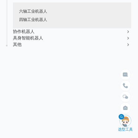
新能源行业
售后服务
荣誉资质
媒体报道
六轴工业机器人
消费品及医疗健康行业
资料下载
四轴工业机器人
领导关怀
公司动态
联系方式
协作机器人
展会活动
具身智能机器人
人才招聘
其他
通知公告

给我们留言

立即搜索
请留言
选择臂展
选择负载


不限
不限
1.5米以内
10kg以内
2米以内
30kg以内
2.5米以内
50kg以内
3米以内
100kg以内
4米以内
200kg以内
400kg以内

选型工具