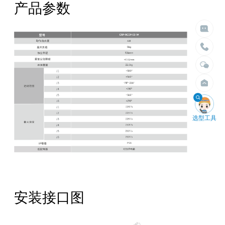
给我们留言

立即搜索
产品参数
请留言
选择臂展
选择负载


不限
不限
1.5米以内
10kg以内
2米以内
30kg以内
2.5米以内
50kg以内
3米以内
100kg以内
4米以内
200kg以内
400kg以内

选型工具
安装接口图