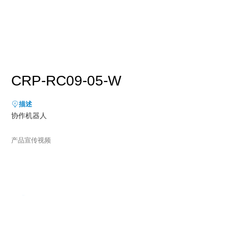
新能源行业
售后服务
荣誉资质
媒体报道
消费品及医疗健康行业
资料下载
领导关怀
公司动态
联系方式
展会活动
人才招聘
CRP-RC09-05-W
通知公告
描述
协作机器人
产品宣传视频

播放视频
