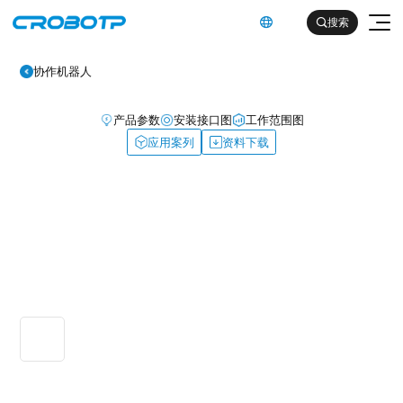
英文

搜索

协作机器人
产品参数
安装接口图
工作范围图
应用案列
资料下载
工业机器人
协作机器人
金属及机械加工行业（焊割）
具身智能机器人
金属及机械加工行业（一般工业）
其他
企业简介
汽车及零部件行业
企业文化
电子产品行业
服务支持
发展历程