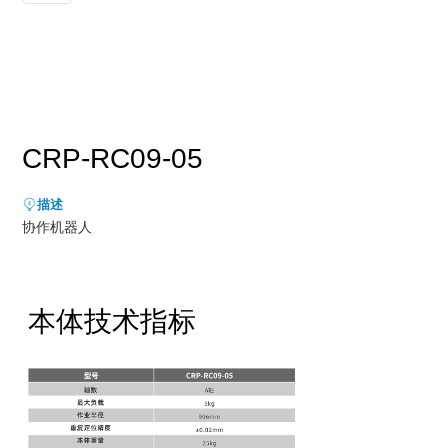
新能源行业
售后服务
荣誉资质
媒体报道
消费品及医疗健康行业
资料下载
领导关怀
公司动态
联系方式
展会活动
人才招聘
CRP-RC09-05
通知公告
描述
协作机器人
本体技术指标

给我们留言

立即搜索
请留言