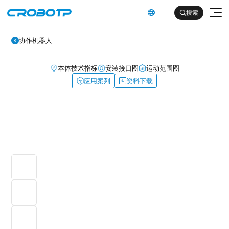
英文

搜索

协作机器人
本体技术指标
安装接口图
运动范围图
应用案列
资料下载
工业机器人
协作机器人
金属及机械加工行业（焊割）
具身智能机器人
金属及机械加工行业（一般工业）
其他
企业简介
汽车及零部件行业
企业文化
电子产品行业
服务支持
发展历程