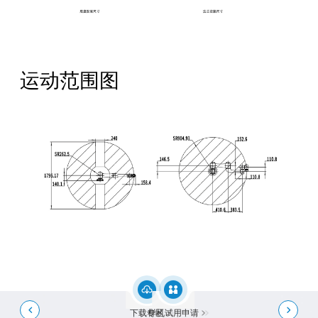
运动范围图
全国服务热线：
400-668-8633
公司地址：成都市成华区华月路188号
邮箱：Service@crobotp.com


下载专区
样机试用申请
2025 Copyright Chengdu CRP Robot Technology CO.,LTD. 网站备案/许可