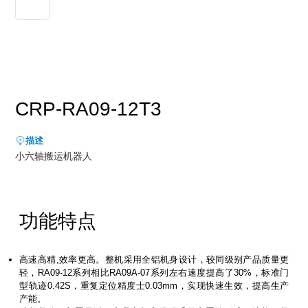
新能源行业
售后服务
荣誉资质
媒体报道
消费品及医疗健康行业
资料下载
领导关怀
公司动态
联系方式
展会活动
人才招聘
CRP-RA09-12T3
通知公告
描述
小六轴搬运机器人
功能特点
高速高精,效率更高。整机采用全铝机身设计，较同级别产品质量更
轻，RA09-12系列相比RA09A-07系列左右速度提高了30%，标准门
型轨迹0.42S，重复定位精度士0.03mm，实现快速生效，提高生产
产能。