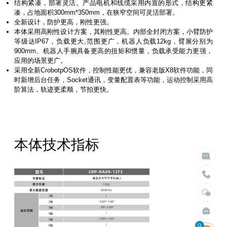
结构紧凑，部署灵活。产品电机和线缆采用内置的形式，结构更紧
凑，占地面积300mm*350mm，在狭窄空间可灵活部署。
全新设计，防护更高，刚性更强。
本体采用高刚性设计方案，其刚性更高。内部全封闭方案，小臂防护
等级达IP67，负载更大,范围更广，机器人负载12kg，臂展分别为
900mm、机器人手腕具备更高的扭矩和惯量，负载承受能力更强，
应用的场景更广。
采用全新CrobotpOS软件，控制性能更优，兼容老版X8软件功能，同
时新增后台任务，Socket通讯，变量配置表等功能，运动控制采用高
阶算法，轨迹更柔顺，节拍更快。

给我们留言

立即搜索
请留言
本体技术指标
选择臂展
选择负载


不限
不限
1.5米以内
10kg以内
2米以内
30kg以内
2.5米以内
50kg以内
3米以内
100kg以内
4米以内
200kg以内
400kg以内
