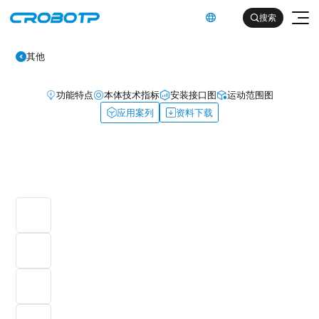
英文

搜索

其他
功能特点
本体技术指标
安装接口图
运动范围图
应用案列
资料下载
工业机器人
协作机器人
金属及机械加工行业（焊割）
具身智能机器人
金属及机械加工行业（一般工业）
其他
企业简介
汽车及零部件行业
企业文化
电子产品行业
服务支持
发展历程