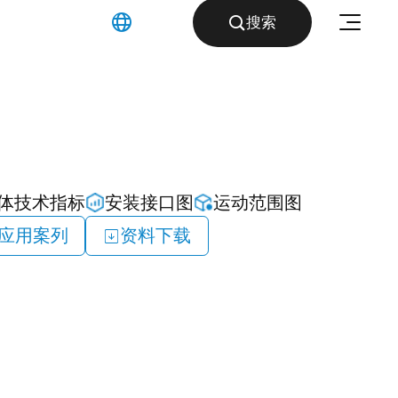
400-668-8633
英文

搜索

体技术指标
安装接口图
运动范围图
应用案列
资料下载