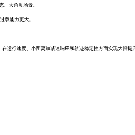
大姿态、大角度场景。
过载能力更大。
技术，在运行速度、小距离加减速响应和轨迹稳定性方面实现大幅提
选择臂展
选择负载


不限
不限
1.5米以内
10kg以内
2米以内
30kg以内