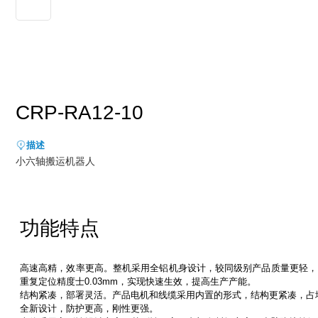
新能源行业
售后服务
荣誉资质
媒体报道
消费品及医疗健康行业
资料下载
领导关怀
公司动态
联系方式
展会活动
人才招聘
CRP-RA12-10
通知公告
描述
小六轴搬运机器人
功能特点
高速高精，效率更高。整机采用全铝机身设计，较同级别产品质量更轻，RA09
重复定位精度士0.03mm，实现快速生效，提高生产产能。
结构紧凑，部署灵活。产品电机和线缆采用内置的形式，结构更紧凑，占地面
全新设计，防护更高，刚性更强。