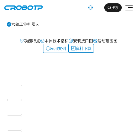
英文

搜索

六轴工业机器人
功能特点
本体技术指标
安装接口图
运动范围图
应用案列
资料下载
工业机器人
协作机器人
金属及机械加工行业（焊割）
具身智能机器人
金属及机械加工行业（一般工业）
其他
企业简介
汽车及零部件行业
企业文化
电子产品行业
服务支持
发展历程