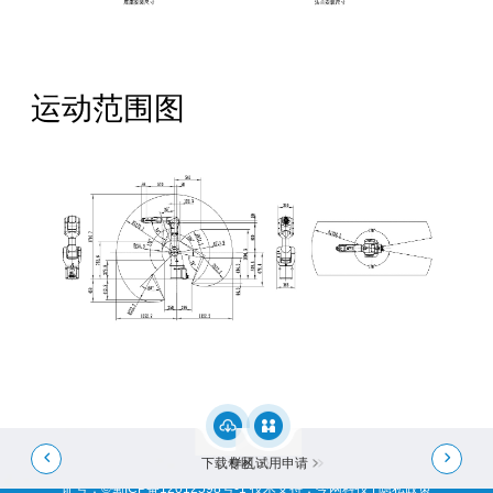
运动范围图
全国服务热线：
400-668-8633
公司地址：成都市成华区华月路188号
邮箱：Service@crobotp.com


下载专区
样机试用申请
2025 Copyright Chengdu CRP Robot Technology CO.,LTD. 网站备案/许可
证号：
©蜀ICP备12012598号-1
技术支持
：
今网科技
|
隐私政策