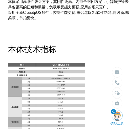
本体采用高刚性设计方案，其刚性更高。内部全封闭方案，小臂防护等级达IP
具备更高的扭矩和惯量，负载承受能力更强,应用的场景更广。
采用全新CrobotpOS软件，控制性能更优,兼容老版X8软件功能,同时
柔顺，节拍更快。
本体技术指标

给我们留言

立即搜索
请留言
选择臂展
选择负载


不限
不限
1.5米以内
10kg以内
2米以内
30kg以内
2.5米以内
50kg以内
3米以内
100kg以内
4米以内
200kg以内
400kg以内

选型工具