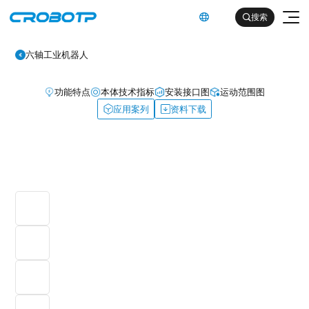
英文

搜索

六轴工业机器人
功能特点
本体技术指标
安装接口图
运动范围图
应用案列
资料下载
工业机器人
协作机器人
金属及机械加工行业（焊割）
具身智能机器人
金属及机械加工行业（一般工业）
其他
企业简介
汽车及零部件行业
企业文化
电子产品行业
服务支持
发展历程