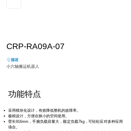
新能源行业
售后服务
荣誉资质
媒体报道
消费品及医疗健康行业
资料下载
领导关怀
公司动态
联系方式
展会活动
人才招聘
CRP-RA09A-07
通知公告
描述
小六轴搬运机器人
功能特点
采⽤模块化设计，有效降低整机的故障率。
极精设计，⽅便在狭⼩的空间使⽤。
臂⻓916mm，⼿腕负载容量⼤，额定负载7kg，可轻松应对多种应⽤
场合。