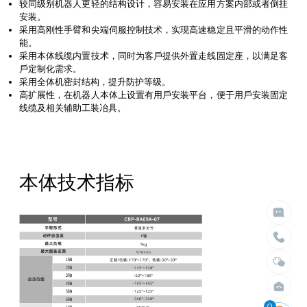
较同级别机器⼈更轻的结构设计，容易安装在应⽤⽅案内部或者倒挂
安装。
采⽤⾼刚性⼿臂和尖端伺服控制技术，实现⾼速稳定且平滑的动作性
能。
采⽤本体线缆内置技术，同时为客⼾提供外置⾛线固定座，以满⾜客
⼾定制化需求。
采⽤全体机密封结构，提升防护等级。
⾼扩展性，在机器⼈本体上设置有⽤⼾安装平台，便于⽤⼾安装固定
线缆及相关辅助⼯装冶具。

给我们留言

立即搜索
本体技术指标
请留言
选择臂展
选择负载


不限
不限
1.5米以内
10kg以内
2米以内
30kg以内
2.5米以内
50kg以内
3米以内
100kg以内
4米以内
200kg以内
400kg以内
