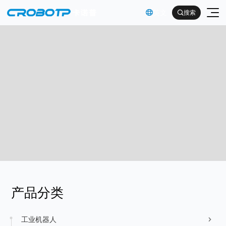
英文

搜索

工业机器人
协作机器人
金属及机械加工行业（焊割）
具身智能机器人
金属及机械加工行业（一般工业）
其他
企业简介
产品分类
汽车及零部件行业
企业文化
电子产品行业
服务支持
工业机器人

发展历程
给我们留言