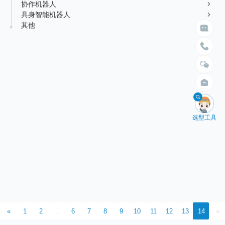

立即搜索
协作机器人
请留言
新能源行业
售后服务
具身智能机器人
荣誉资质
媒体报道
选择臂展
选择负载


其他
消费品及医疗健康行业
资料下载
不限
不限
领导关怀
公司动态
1.5米以内
10kg以内
联系方式
2米以内
30kg以内
2.5米以内
50kg以内
展会活动
3米以内
100kg以内
人才招聘
4米以内
200kg以内
通知公告
400kg以内

选型工具
全国服务热线：
400-668-8633
公司地址：成都市成华区华月路188号
邮箱：Service@crobotp.com
«
1
2
...
6
7
8
9
10
11
12
13
14
»