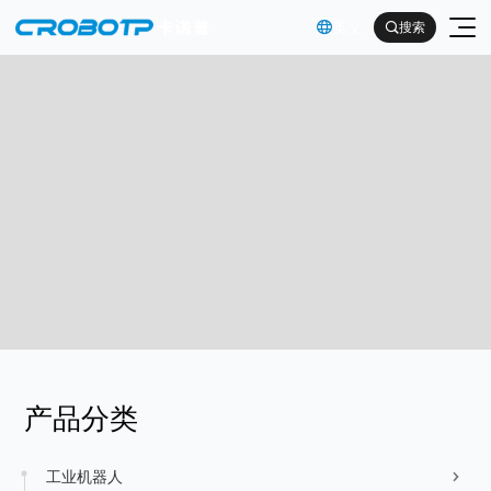
英文

搜索

工业机器人
协作机器人
金属及机械加工行业（焊割）
具身智能机器人
金属及机械加工行业（一般工业）
其他
企业简介
产品分类
汽车及零部件行业
企业文化
电子产品行业
服务支持
工业机器人
发展历程