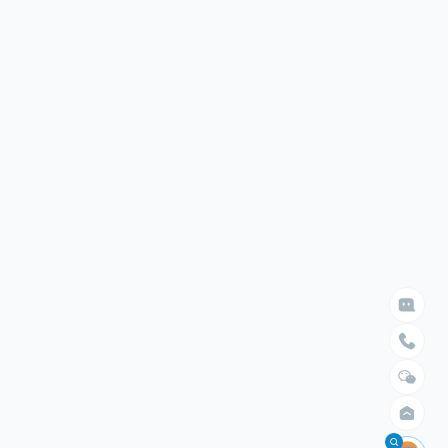

给我们留言

立即搜索
请留言
选择臂展
选择负载


不限
不限
1.5米以内
10kg以内
2米以内
30kg以内
2.5米以内
50kg以内
3米以内
100kg以内
4米以内
200kg以内
400kg以内
