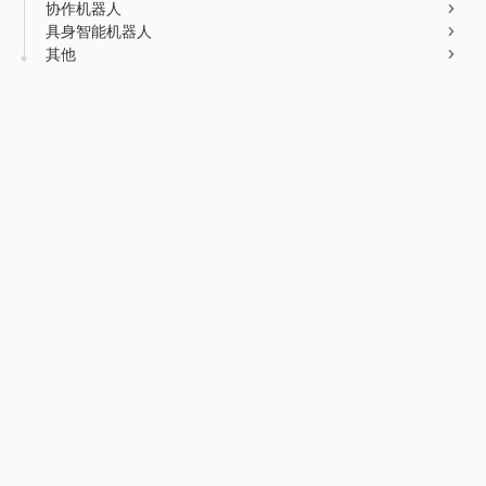
协作机器人
新能源行业
售后服务
具身智能机器人
荣誉资质
媒体报道
其他
消费品及医疗健康行业
资料下载
领导关怀
公司动态
联系方式
展会活动
人才招聘
通知公告